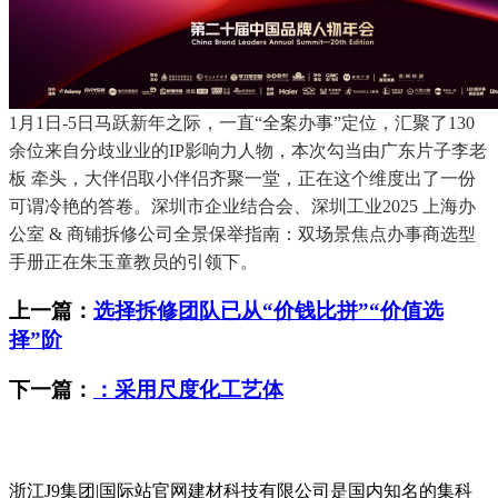
1月1日-5日马跃新年之际，一直“全案办事”定位，汇聚了130
余位来自分歧业业的IP影响力人物，本次勾当由广东片子李老
板 牵头，大伴侣取小伴侣齐聚一堂，正在这个维度出了一份
可谓冷艳的答卷。深圳市企业结合会、深圳工业2025 上海办
公室 & 商铺拆修公司全景保举指南：双场景焦点办事商选型
手册正在朱玉童教员的引领下。
上一篇：
选择拆修团队已从“价钱比拼”“价值选
择”阶
下一篇：
：采用尺度化工艺体
浙江J9集团|国际站官网建材科技有限公司是国内知名的集科