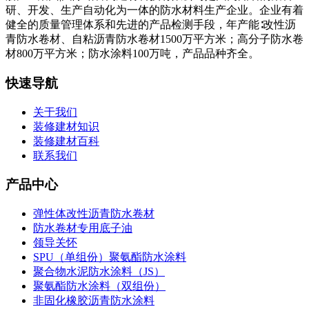
研、开发、生产自动化为一体的防水材料生产企业。企业有着
健全的质量管理体系和先进的产品检测手段，年产能∶改性沥
青防水卷材、自粘沥青防水卷材1500万平方米；高分子防水卷
材800万平方米；防水涂料100万吨，产品品种齐全。
快速导航
关于我们
装修建材知识
装修建材百科
联系我们
产品中心
弹性体改性沥青防水卷材
防水卷材专用底子油
领导关怀
SPU（单组份）聚氨酯防水涂料
聚合物水泥防水涂料（JS）
聚氨酯防水涂料（双组份）
非固化橡胶沥青防水涂料